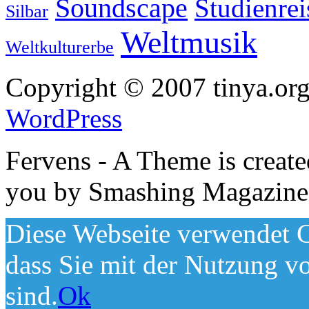
Soundscape
Studienrei
Silbar
Weltmusik
Weltkulturerbe
Copyright © 2007 tinya.org
WordPress
Fervens - A Theme is creat
you by Smashing Magazine
Diese Webseite verwendet C
dass Sie mit der Nutzung v
sind.
Ok