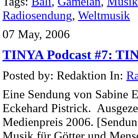
Tags:
Bali
,
Gamelan
,
Musik
Radiosendung
,
Weltmusik
07 May, 2006
TINYA Podcast #7: TIN
Posted by: Redaktion In:
Ra
Eine Sendung von Sabine 
Eckehard Pistrick. Ausgeze
Medienpreis 2006. [Sendung
Musik für Götter und Mens