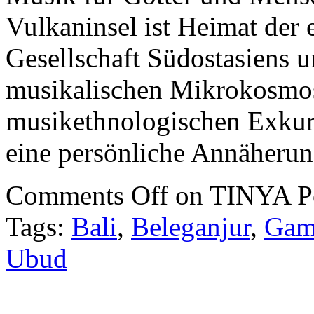
Vulkaninsel ist Heimat der 
Gesellschaft Südostasiens u
musikalischen Mikrokosmos
musikethnologischen Exkursi
eine persönliche Annäherun
Comments Off
on TINYA Po
Tags:
Bali
,
Beleganjur
,
Gam
Ubud