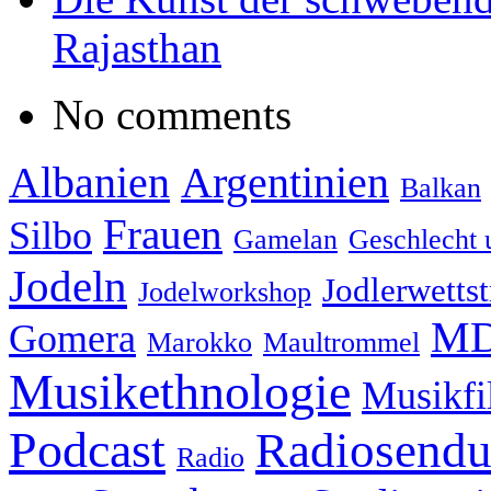
Rajasthan
No comments
Albanien
Argentinien
Balkan
Frauen
Silbo
Gamelan
Geschlecht 
Jodeln
Jodlerwettst
Jodelworkshop
MD
Gomera
Marokko
Maultrommel
Musikethnologie
Musikf
Podcast
Radiosend
Radio