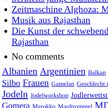
Zeitmaschine Alghoza: M
Musik aus Rajasthan
Die Kunst der schwebend
Rajasthan
No comments
Albanien
Argentinien
Balkan
Frauen
Silbo
Gamelan
Geschlecht 
Jodeln
Jodlerwettst
Jodelworkshop
MD
Gomera
Marokko
Maultrommel