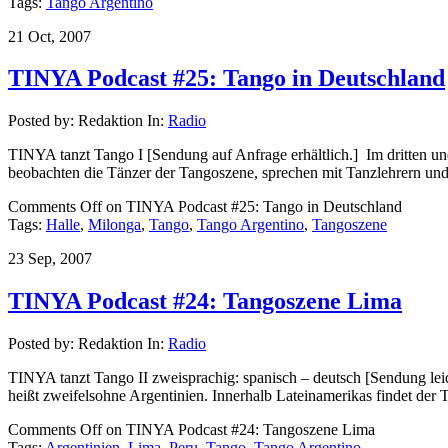
Tags:
Tango Argentino
21 Oct, 2007
TINYA Podcast #25: Tango in Deutschland
Posted by: Redaktion In:
Radio
TINYA tanzt Tango I [Sendung auf Anfrage erhältlich.] Im dritten und
beobachten die Tänzer der Tangoszene, sprechen mit Tanzlehrern und
Comments Off
on TINYA Podcast #25: Tango in Deutschland
Tags:
Halle
,
Milonga
,
Tango
,
Tango Argentino
,
Tangoszene
23 Sep, 2007
TINYA Podcast #24: Tangoszene Lima
Posted by: Redaktion In:
Radio
TINYA tanzt Tango II zweisprachig: spanisch – deutsch [Sendung le
heißt zweifelsohne Argentinien. Innerhalb Lateinamerikas findet der 
Comments Off
on TINYA Podcast #24: Tangoszene Lima
Tags:
Argentinien
,
Lima
,
Peru
,
Tango
,
Tango Argentino