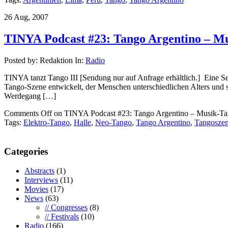
26 Aug, 2007
TINYA Podcast #23: Tango Argentino – M
Posted by: Redaktion In:
Radio
TINYA tanzt Tango III [Sendung nur auf Anfrage erhältlich.] Eine Se
Tango-Szene entwickelt, der Menschen unterschiedlichen Alters und 
Werdegang […]
Comments Off
on TINYA Podcast #23: Tango Argentino – Musik-Ta
Tags:
Elektro-Tango
,
Halle
,
Neo-Tango
,
Tango Argentino
,
Tangosze
Categories
Abstracts
(1)
Interviews
(11)
Movies
(17)
News
(63)
// Congresses
(8)
// Festivals
(10)
Radio
(166)