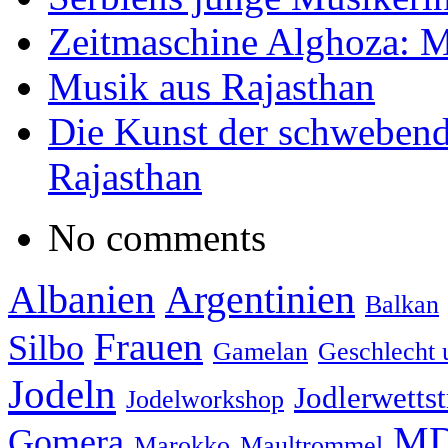
Zeitmaschine Alghoza: M
Musik aus Rajasthan
Die Kunst der schwebend
Rajasthan
No comments
Albanien
Argentinien
Balkan
Frauen
Silbo
Gamelan
Geschlecht 
Jodeln
Jodlerwettst
Jodelworkshop
MD
Gomera
Marokko
Maultrommel