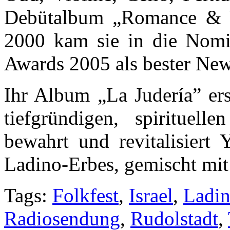
Debütalbum „Romance & Y
2000 kam sie in die Nom
Awards 2005 als bester Ne
Ihr Album „La Judería” ers
tiefgründigen, spirituel
bewahrt und revitalisiert
Ladino-Erbes, gemischt mi
Tags:
Folkfest
,
Israel
,
Ladi
Radiosendung
,
Rudolstadt
,