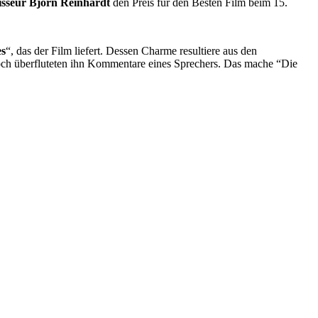
gisseur Björn Reinhardt
den Preis für den Besten Film beim 15.
es
“, das der Film liefert. Dessen Charme resultiere aus den
och überfluteten ihn Kommentare eines Sprechers. Das mache “Die