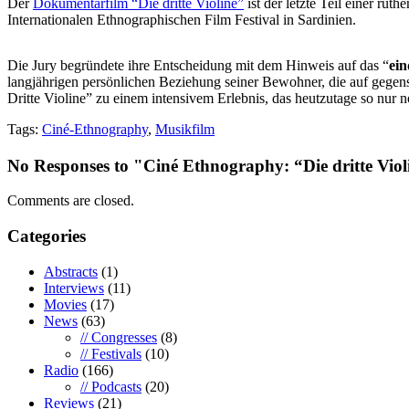
Der
Dokumentarfilm “Die dritte Violine”
ist der letzte Teil einer rut
Internationalen Ethnographischen Film Festival in Sardinien.
Die Jury begründete ihre Entscheidung mit dem Hinweis auf das “
ein
langjährigen persönlichen Beziehung seiner Bewohner, die auf gege
Dritte Violine” zu einem intensivem Erlebnis, das heutzutage so nur no
Tags:
Ciné-Ethnography
,
Musikfilm
No Responses to "Ciné Ethnography: “Die dritte Vio
Comments are closed.
Categories
Abstracts
(1)
Interviews
(11)
Movies
(17)
News
(63)
// Congresses
(8)
// Festivals
(10)
Radio
(166)
// Podcasts
(20)
Reviews
(21)