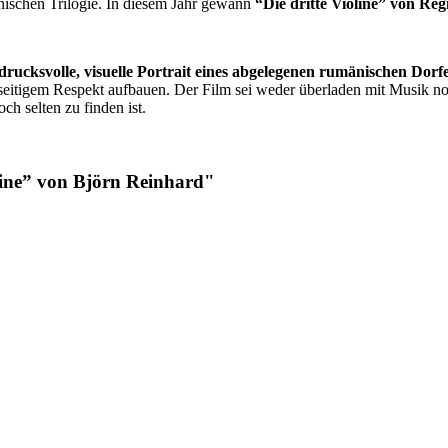
henischen Trilogie. In diesem Jahr gewann
“Die dritte Violine” von Re
drucksvolle, visuelle Portrait eines abgelegenen rumänischen Dorf
nseitigem Respekt aufbauen. Der Film sei weder überladen mit Musik n
ch selten zu finden ist.
line” von Björn Reinhard"